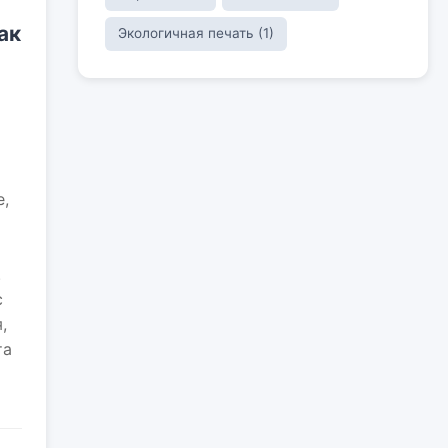
ак
Экологичная печать (1)
е,
.
с
,
та