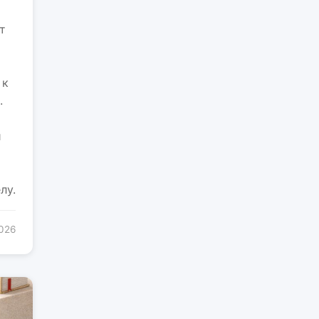
т
 к
.
и
лу.
2026