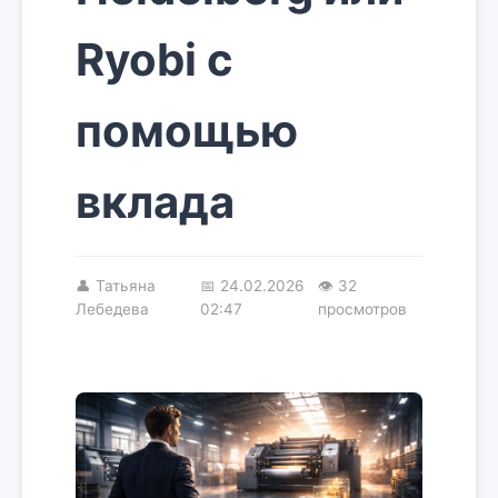
Ryobi с
помощью
вклада
👤
Татьяна
📅
24.02.2026
👁 32
Лебедева
02:47
просмотров