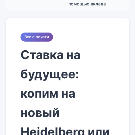
помощью вклада
Все о печати
Ставка на
будущее:
копим на
новый
Heidelberg или