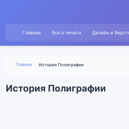
Главная
Все о печати
Дизайн и Верст
Главная
›
История Полиграфии
История Полиграфии