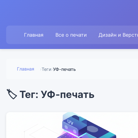
Главная
Все о печати
Дизайн и Верст
Главная
›
Теги
›
УФ-печать
🏷️ Тег: УФ-печать