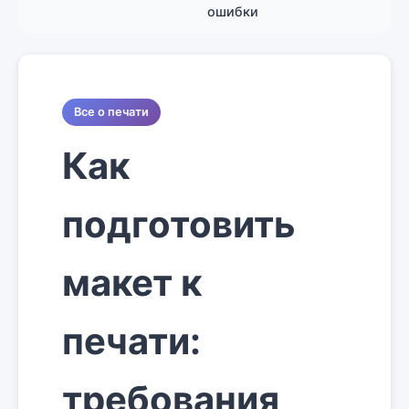
ошибки
Все о печати
Как
подготовить
макет к
печати:
требования