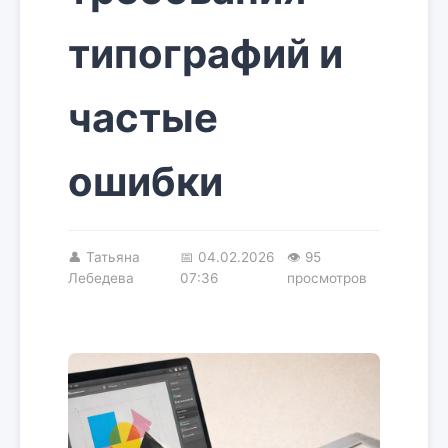
типографий и
частые
ошибки
👤
Татьяна
📅
04.02.2026
👁 95
Лебедева
07:36
просмотров